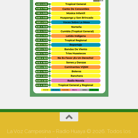
La Voz Campesina – Radio Huaya © 2026. Todos los