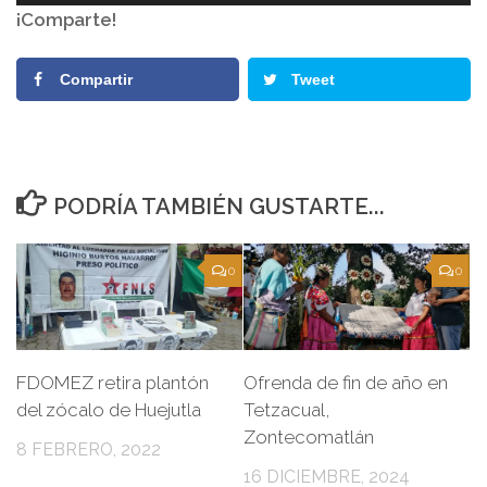
de
¡Comparte!
audio
Compartir
Tweet
PODRÍA TAMBIÉN GUSTARTE...
0
0
FDOMEZ retira plantón
Ofrenda de fin de año en
del zócalo de Huejutla
Tetzacual,
Zontecomatlán
8 FEBRERO, 2022
16 DICIEMBRE, 2024