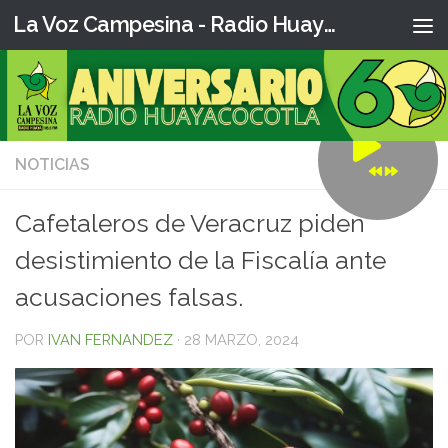
La Voz Campesina - Radio Huaya
NOTICIAS
0
Cafetaleros de Veracruz piden
desistimiento de la Fiscalía ante
acusaciones falsas.
POR
IVAN FERNANDEZ
·
28 MARZO, 2024