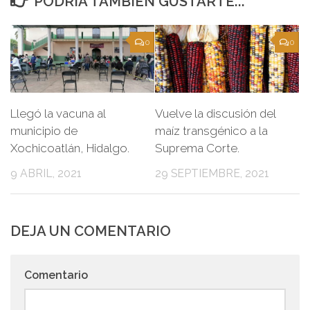
PODRÍA TAMBIÉN GUSTARTE...
0
0
Llegó la vacuna al
Vuelve la discusión del
municipio de
maíz transgénico a la
Xochicoatlán, Hidalgo.
Suprema Corte.
9 ABRIL, 2021
29 SEPTIEMBRE, 2021
DEJA UN COMENTARIO
Comentario