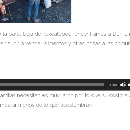
mo la parte baja de Texcatepec, encontramos a Don Em
en subir a vender alimentos y otras cosas a las comu
00:00
l
s familias necesitan es muy largo por lo que su costo a
t
mparar menos de lo que acostumbran.
f
a