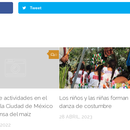
Tweet
d
e
0
e actividades en el
Los niños y las niñas forman
la Ciudad de México
danza de costumbre
ensa del maíz
28 ABRIL, 2023
 2022