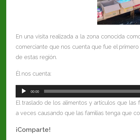
En una visita realizada a la zona conocida co
comerciante que nos cuenta que fue el primero 
de estas región.
Él nos cuenta:
Reproductor
00:00
de
El traslado de los alimentos y artículos que la
audio
a veces causando que las familias tenga que
co
¡Comparte!