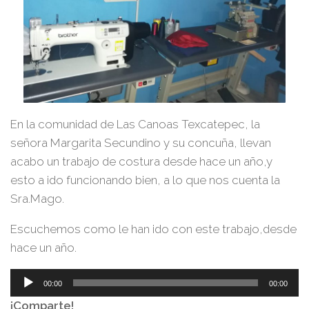
En la comunidad de Las Canoas Texcatepec, la
señora Margarita Secundino y su concuña, llevan
acabo un trabajo de costura desde hace un año,y
esto a ido funcionando bien, a lo que nos cuenta la
Sra.Mago.
Escuchemos como le han ido con este trabajo,desde
hace un año.
Reproductor
00:00
00:00
de
¡Comparte!