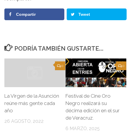
audio
Compartir
Tweet
PODRÍA TAMBIÉN GUSTARTE...
0
0
Festival de Cine Oro
La Virgen de la Asunción
Negro realizará su
reúne más gente cada
décima edición en el sur
año
de Veracruz.
26 AGOSTO, 2022
6 MARZO, 2025