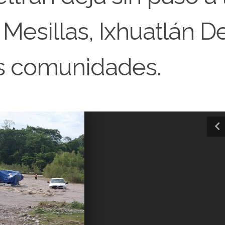
esillas, Ixhuatlán D
as comunidades.