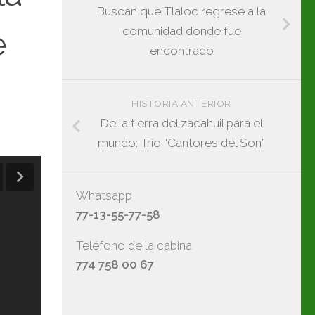
Buscan que Tlaloc regrese a la
e
comunidad donde fue
encontrado
HISTORIA ANTERIOR
De la tierra del zacahuil para el
mundo: Trío “Cantores del Son”
Whatsapp
77-13-55-77-58
Teléfono de la cabina
774 758 00 67