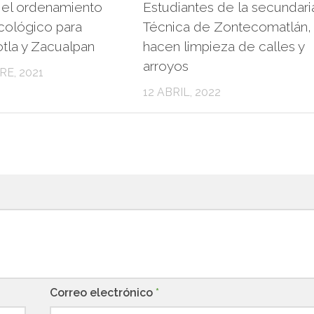
 el ordenamiento
Estudiantes de la secundari
 ecológico para
Técnica de Zontecomatlán,
la y Zacualpan
hacen limpieza de calles y
arroyos
RE, 2021
12 ABRIL, 2022
Correo electrónico
*