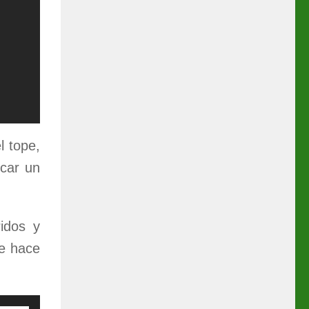
l tope,
scar un
idos y
ue hace
Use