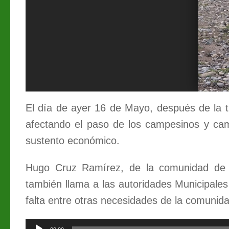
3
4
5
El día de ayer 16 de Mayo, después de la 
afectando el paso de los campesinos y ca
sustento económico.
Hugo Cruz Ramírez, de la comunidad de O
también
llama a
las autoridad
es
Municipal
es
falta entre otras necesidades de la comunida
Reproductor