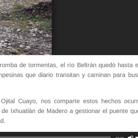
tromba de tormentas, el río
B
eltrán quedó hasta e
mpesinas qu
e
diario transitan y caminan para bu
jital Cuayo, nos comparte estos hechos ocurr
de Ixhuatlán de Madero a gestionar el puente q
d.