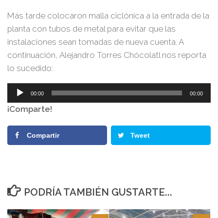
Más tarde colocaron malla ciclónica a la entrada de la
planta con tubos de metal para evitar que las
instalaciones sean tomadas de nueva cuenta. A
continuación, Alejandro Torres Chócolatl nos reporta
lo sucedido:
Reproductor
00:00
00:00
de
¡Comparte!
audio
Compartir
Tweet
PODRÍA TAMBIÉN GUSTARTE...