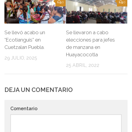
0
0
Se llevó acabo un
Se llevaron a cabo
“Ecotianguis” en
elecciones para jefes
Cuetzalan Puebla.
de manzana en
Huayacocotla
29 JULIO, 2025
25 ABRIL, 2022
DEJA UN COMENTARIO
Comentario