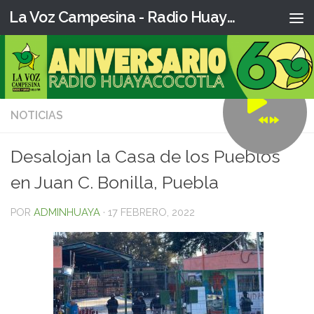
La Voz Campesina - Radio Huaya
NOTICIAS
0
Desalojan la Casa de los Pueblos
en Juan C. Bonilla, Puebla
POR
ADMINHUAYA
·
17 FEBRERO, 2022