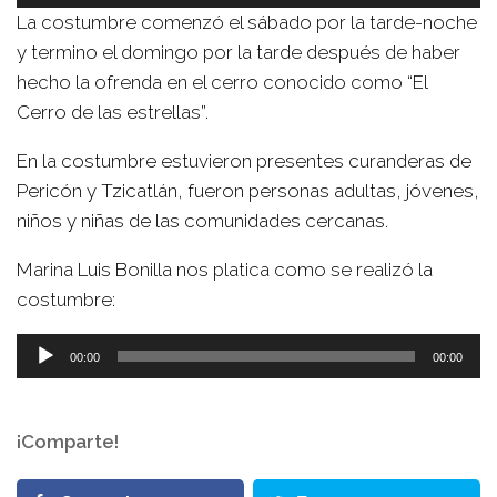
de
La costumbre comenzó el sábado por la tarde-noche
audio
y termino el domingo por la tarde después de haber
hecho la ofrenda en el cerro conocido como “El
Cerro de las estrellas”.
En la costumbre estuvieron presentes curanderas de
Pericón y Tzicatlán, fueron personas adultas, jóvenes,
niños y niñas de las comunidades cercanas.
Marina Luis Bonilla nos platica como se realizó la
costumbre:
Reproductor
00:00
00:00
de
audio
¡Comparte!