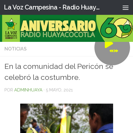
La Voz Campesina - Radio Huaya
NOTICIAS
0
En la comunidad del Pericón se
celebró la costumbre.
POR
ADMINHUAYA
·
5 MAYO, 2021