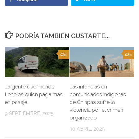
PODRÍA TAMBIÉN GUSTARTE...
0
0
La gente que menos
Las infancias en
tiene es quien paga mas
comunidades indígenas
en pasaje.
de Chiapas sufre la
violencia por el crimen
9 SEPTIEMBRE, 2025
organizado
30 ABRIL, 2025