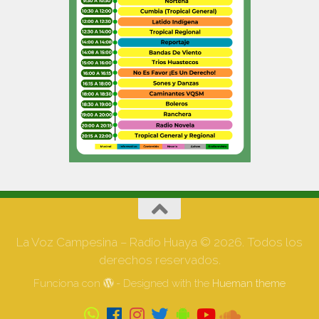
La Voz Campesina – Radio Huaya © 2026. Todos los
derechos reservados.
Funciona con
- Designed with the
Hueman theme