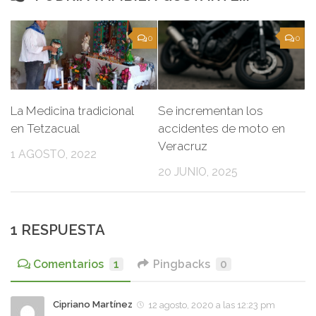
0
0
La Medicina tradicional
Se incrementan los
en Tetzacual
accidentes de moto en
Veracruz
1 AGOSTO, 2022
20 JUNIO, 2025
1 RESPUESTA
Comentarios
1
Pingbacks
0
Cipriano Martínez
12 agosto, 2020 a las 12:23 pm