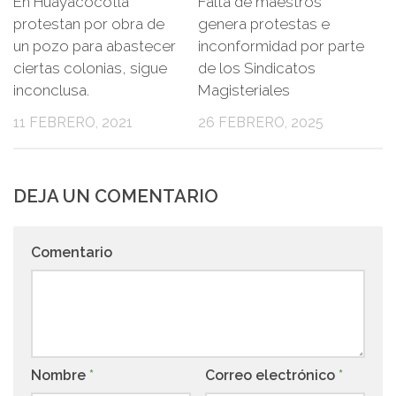
En Huayacocotla
Falta de maestros
protestan por obra de
genera protestas e
un pozo para abastecer
inconformidad por parte
ciertas colonias, sigue
de los Sindicatos
inconclusa.
Magisteriales
11 FEBRERO, 2021
26 FEBRERO, 2025
DEJA UN COMENTARIO
Comentario
Nombre
*
Correo electrónico
*