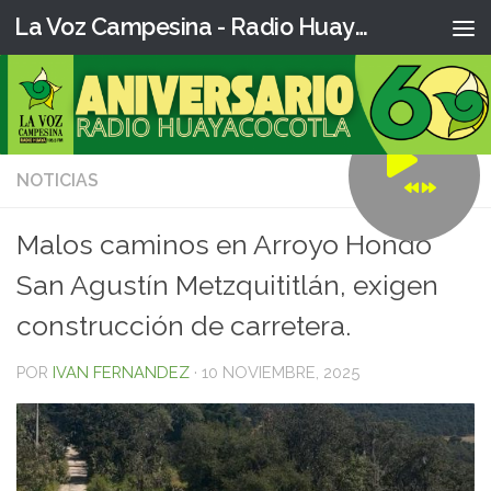
La Voz Campesina - Radio Huaya
NOTICIAS
0
Malos caminos en Arroyo Hondo
San Agustín Metzquititlán, exigen
construcción de carretera.
POR
IVAN FERNANDEZ
·
10 NOVIEMBRE, 2025