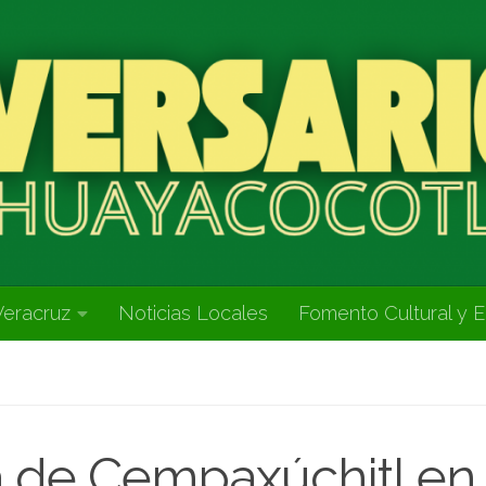
Veracruz
Noticias Locales
Fomento Cultural y E
 de Cempaxúchitl en 