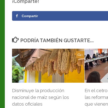
¡Comparte!
audio
Compartir
PODRÍA TAMBIÉN GUSTARTE...
0
Disminuye la producción
En el cetr
nacional de maíz según los
las reforma
datos oficiales
que vienen