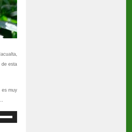
acualta,
 de esta
a es muy
s…
Use
as