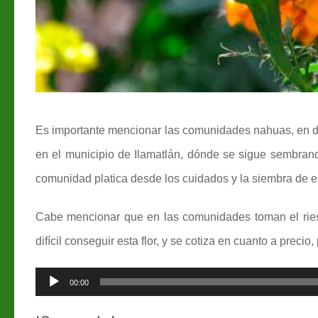
E
s importante mencionar las comunidades nahuas, en 
en el municipio de Ilamatlán, dónde se sigue sembrando
comunidad platica desde los cuidados y la siembra de est
Cabe mencionar que en las comunidades toman el ries
difícil conseguir esta flor, y se cotiza en cuanto a pre
Reproductor
00:00
de