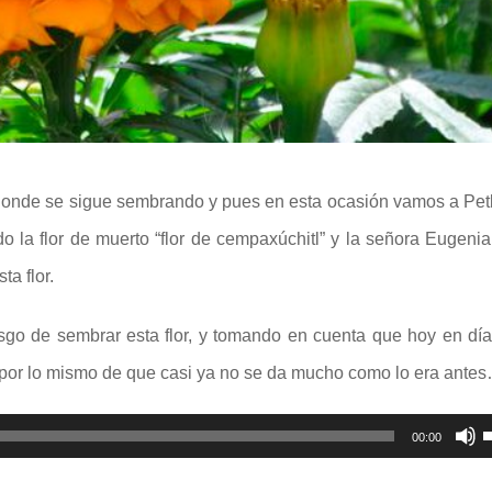
d
o
nde se sigue sembrando y pues en esta ocasión vamos a Petl
 la flor de muerto “flor de cempaxúchitl” y la señora Eugenia
a flor.
go de sembrar esta flor, y tomando en cuenta que hoy en dí
cio, por lo mismo de que casi ya no se da mucho como lo era ante
00:00
l