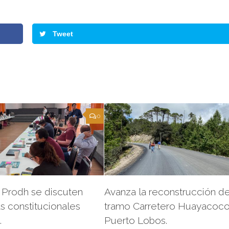
t
Tweet
f
a
0
d
e
o Prodh se discuten
Avanza la reconstrucción de
s constitucionales
tramo Carretero Huayacocot
.
Puerto Lobos.