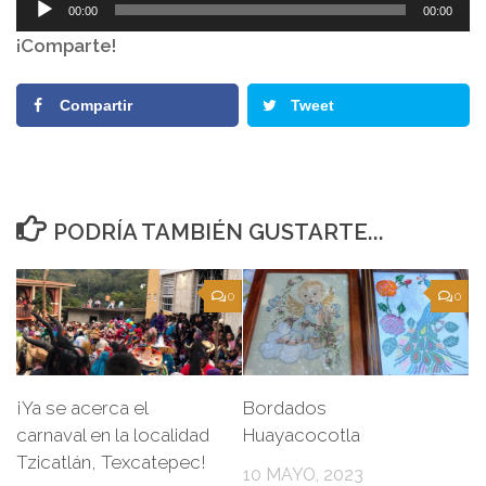
Reproductor
00:00
00:00
de
¡Comparte!
audio
Compartir
Tweet
PODRÍA TAMBIÉN GUSTARTE...
0
0
¡Ya se acerca el
Bordados
carnaval en la localidad
Huayacocotla
Tzicatlán, Texcatepec!
10 MAYO, 2023