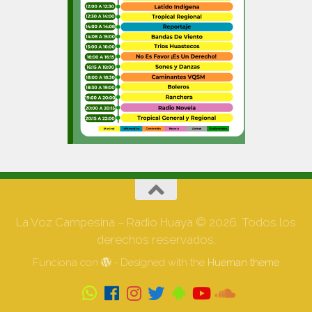
La Voz Campesina – Radio Huaya © 2026. Todos los
derechos reservados.
Funciona con
- Designed with the
Hueman theme