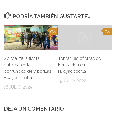
PODRÍA TAMBIÉN GUSTARTE...
0
0
Se realiza la fiesta
Toman las oficinas de
patronal en la
Educación en
comunidad de Viborillas
Huayacocotla
Huayacocotla
19 JULIO, 2022
16 JULIO, 2025
DEJA UN COMENTARIO