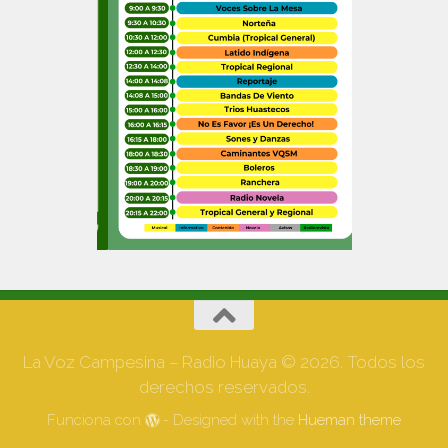
La Voz Campesina – Radio Huaya © 2026. Todos los
derechos reservados.
Funciona con
- Designed with the
Hueman theme