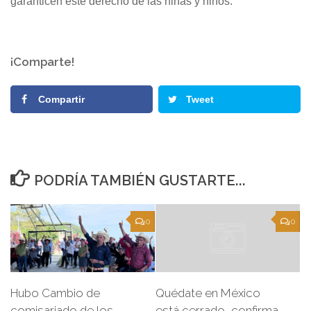
garanticen este derecho de las niñas y niños.
¡Comparte!
Compartir
Tweet
PODRÍA TAMBIÉN GUSTARTE...
0
0
Hubo Cambio de
Quédate en México
comisariado de los
está cerrado, confirma