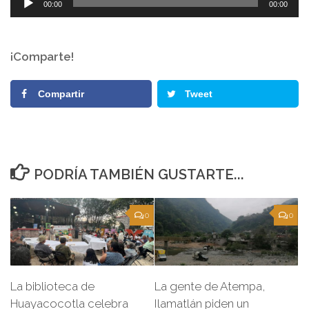
00:00
00:00
de
audio
¡Comparte!
Compartir
Tweet
PODRÍA TAMBIÉN GUSTARTE...
0
0
La biblioteca de
La gente de Atempa,
Huayacocotla celebra
Ilamatlán piden un