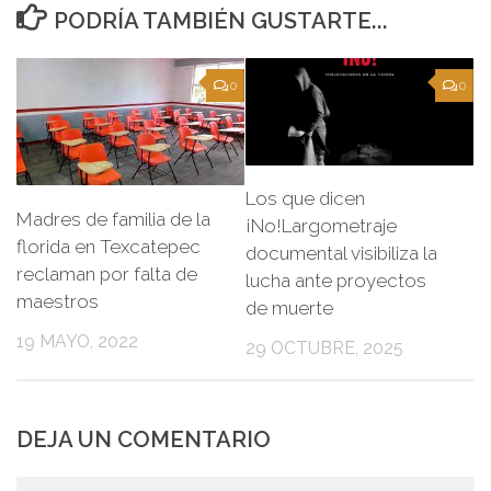
PODRÍA TAMBIÉN GUSTARTE...
0
0
Los que dicen
Madres de familia de la
¡No!Largometraje
florida en Texcatepec
documental visibiliza la
reclaman por falta de
lucha ante proyectos
maestros
de muerte
19 MAYO, 2022
29 OCTUBRE, 2025
DEJA UN COMENTARIO