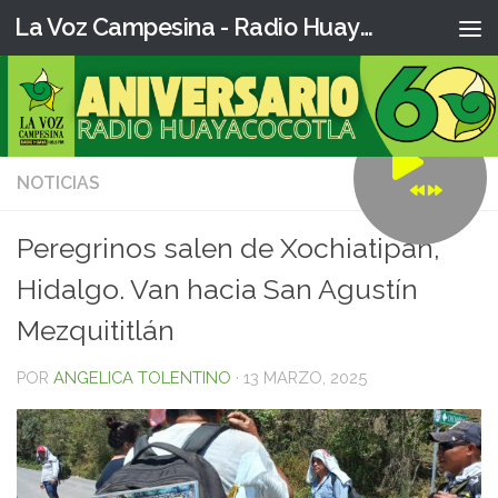
La Voz Campesina - Radio Huaya
NOTICIAS
0
Peregrinos salen de Xochiatipan,
Hidalgo. Van hacia San Agustín
Mezquititlán
POR
ANGELICA TOLENTINO
·
13 MARZO, 2025