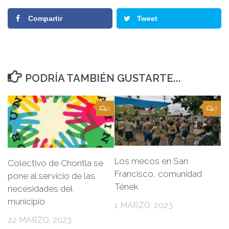
Compartir
Tweet
PODRÍA TAMBIÉN GUSTARTE...
0
0
Los mecos en San
Colectivo de Chontla se
Francisco, comunidad
pone al servicio de las
Tének
necesidades del
municipio
1 MARZO, 2023
22 MARZO, 2023