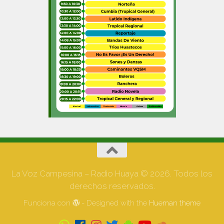
La Voz Campesina – Radio Huaya © 2026. Todos los
derechos reservados.
Funciona con
- Designed with the
Hueman theme